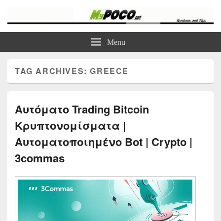
myPoco.net
Τα καλύτερα Reviews , Συγκρίσεις , VPN , Webhosting
Menu
TAG ARCHIVES:
GREECE
Αυτόματο Trading Bitcoin
Κρυπτονομίσματα |
Αυτοματοποιημένο Bot | Crypto |
3commas