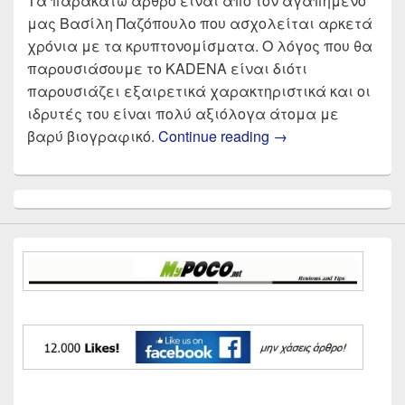
Τα παρακάτω άρθρο είναι από τον αγαπημένο
μας Βασίλη Παζόπουλο που ασχολείται αρκετά
χρόνια με τα κρυπτονομίσματα. Ο λόγος που θα
παρουσιάσουμε το KADENA είναι διότι
παρουσιάζει εξαιρετικά χαρακτηριστικά και οι
ιδρυτές του είναι πολύ αξιόλογα άτομα με
KADENA είναι το νέ
βαρύ βιογραφικό.
Continue reading
→
Primary
Sidebar
Widget
Area