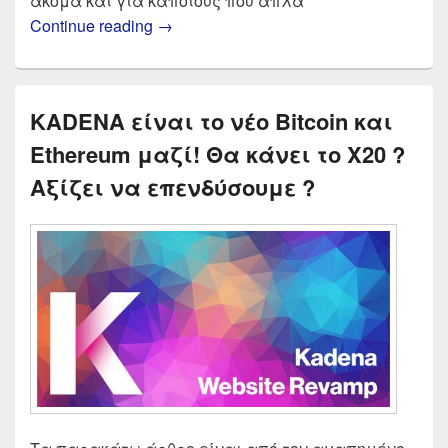
ακόμα και για κάποιους που απλά
Πως θα φτιάξω εφαρμογή για κινητά m
Continue reading
→
KADENA είναι το νέο Bitcoin και
Ethereum μαζί! Θα κάνει το Χ20 ?
Αξίζει να επενδύσουμε ?