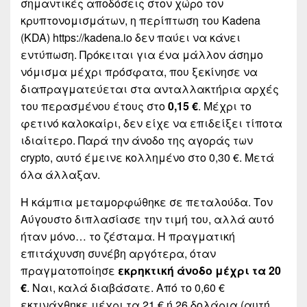
σημαντικές αποδόσεις στον χώρο τον
κρυπτονομισμάτων, η περίπτωση του Kadena
(KDA)
https://kadena.io
δεν παύει να κάνει
εντύπωση. Πρόκειται για ένα μάλλον άσημο
νόμισμα μέχρι πρόσφατα, που ξεκίνησε να
διαπραγματεύεται στα ανταλλακτήρια αρχές
του περασμένου έτους στο
0,15 €
. Μέχρι το
φετινό καλοκαίρι, δεν είχε να επιδείξει τίποτα
ιδιαίτερο. Παρά την άνοδο της αγοράς των
crypto, αυτό έμεινε κολλημένο στο 0,30 €. Μετά
όλα άλλαξαν.
Η κάμπια μεταμορφώθηκε σε πεταλούδα. Τον
Αύγουστο διπλασίασε την τιμή του, αλλά αυτό
ήταν μόνο… το ζέσταμα. Η πραγματική
επιτάχυνση συνέβη αργότερα, όταν
πραγματοποίησε
εκρηκτική άνοδο μέχρι τα 20
€
. Ναι, καλά διαβάσατε. Από το 0,60 €
εκτινάχθηκε μέχρι τα 21 € ή 26 δολάρια (αυτή