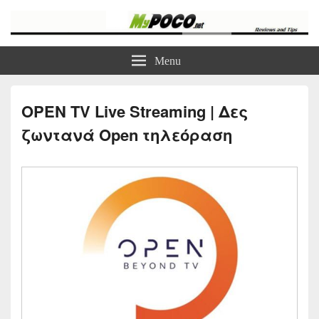
myPoco.net
Τα καλύτερα Reviews , Συγκρίσεις , VPN , Webhosting
Menu
OPEN TV Live Streaming | Δες
ζωντανά Open τηλεόραση