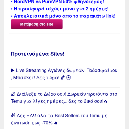
• NordVPN vs PureVPN 50% φθηνότερος!
• Η προσφορά ισχύει μόνο για 2 ημέρες!
• Αποκλειστικά μόνο απο το παρακάτω link!
Προτεινόμενα Sites!
▶️ Live Streaming Αγώνες δωρεάν! Ποδοσφαίρου
, Μπάσκετ! Δες τώρα! 🏀 ⚽︎
🎁 Διάλεξε το Δώρο σου! Δωρεάν προιόντα στο
Temu για λίγες ημέρες... δες το δικό σου!🔥
🎁 Δες ΕΔΩ όλα τα Best Sellers του Temu με
έκπτωση εως -70% 🔥