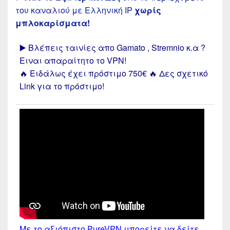
του καναλιού με Ελληνική IP
χωρίς
μπλοκαρίσματα!
▶️ Βλέπεις ταινίες απο Gamato , Stremnio κ.α ?
Ειναι απαραίτητο το VPN!
🔥 Ειδάλως έχει πρόστιμο 750€ 🔥
Δες σχετικό
Link για το πρόστιμο!
Με το αξιόπιστο PureVPN
μπορείτε να δείτε