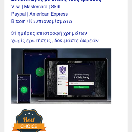
Visa | Mastercard | Skrill
Paypal | American Express
Bitcoin / Κρυπτονομίσματα
31 ημέρες επιστροφή χρημάτων
χωρίς ερωτήσεις , δοκιμάστε δωρεάν!