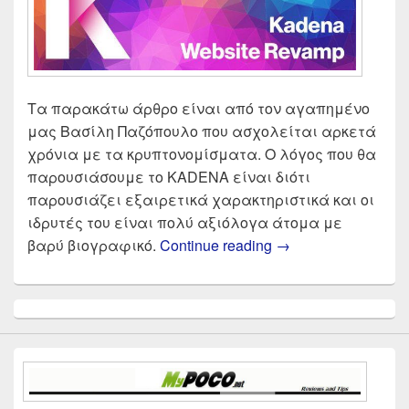
Τα παρακάτω άρθρο είναι από τον αγαπημένο
μας Βασίλη Παζόπουλο που ασχολείται αρκετά
χρόνια με τα κρυπτονομίσματα. Ο λόγος που θα
παρουσιάσουμε το KADENA είναι διότι
παρουσιάζει εξαιρετικά χαρακτηριστικά και οι
ιδρυτές του είναι πολύ αξιόλογα άτομα με
KADENA είναι το νέ
βαρύ βιογραφικό.
Continue reading
→
Primary
Sidebar
Widget
Area