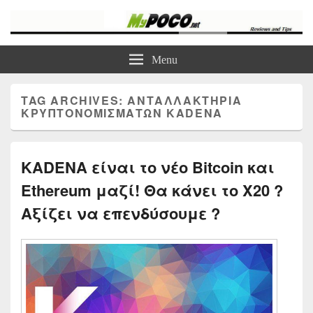
myPoco.net
Τα καλύτερα Reviews , Συγκρίσεις , VPN , Webhosting
Menu
TAG ARCHIVES:
ΑΝΤΑΛΛΑΚΤΉΡΙΑ
ΚΡΥΠΤΟΝΟΜΙΣΜΆΤΩΝ KADENA
KADENA είναι το νέο Bitcoin και
Ethereum μαζί! Θα κάνει το Χ20 ?
Αξίζει να επενδύσουμε ?