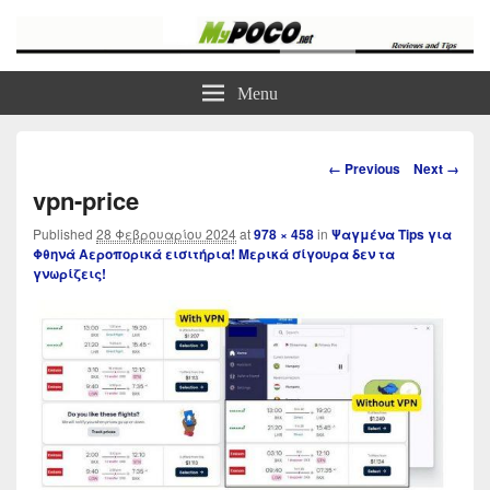
myPoco.net
Τα καλύτερα Reviews , Συγκρίσεις , VPN , Webhosting
Menu
Image
← Previous
Next →
navigation
vpn-price
Published
28 Φεβρουαρίου 2024
at
978 × 458
in
Ψαγμένα Tips για
Φθηνά Αεροπορικά εισιτήρια! Μερικά σίγουρα δεν τα
γνωρίζεις!