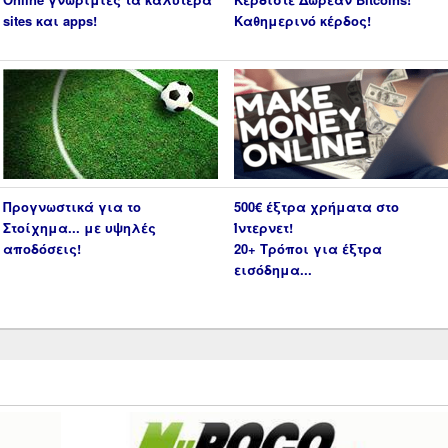
sites και apps!
Καθημερινό κέρδος!
Προγνωστικά για το
500€ έξτρα χρήματα στο
Στοίχημα... με υψηλές
Ίντερνετ!
αποδόσεις!
20+ Τρόποι για έξτρα
εισόδημα...