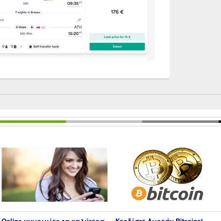
Online γνωριμίες τα καλύτερα
Κερδίστε Δωρεάν Bitcoins!