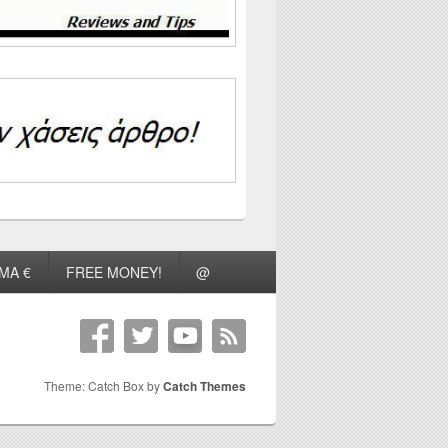
ΜΑ €
FREE MONEY!
@
Theme: Catch Box by
Catch Themes