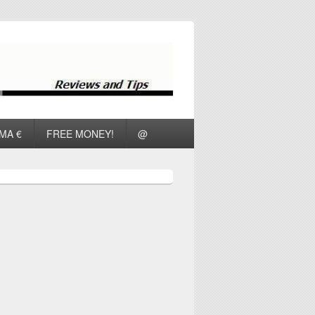
ΜΑ €
FREE MONEY!
@