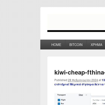
myPoco.net
Τα καλύτερα Reviews , Συγκρίσεις ,
Primary
HOME
BITCOIN
ΧΡΗΜΑ
menu
kiwi-cheap-fthina-
Published
28 Φεβρουαρίου 2024
at
13
εισιτήρια! Μερικά σίγουρα δεν τα 