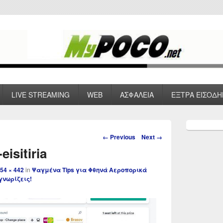
 VPN , Webhosting
LIVE STREAMING
WEB
ΑΣΦΑΛΕΙΑ
ΕΞΤΡΑ ΕΙΣΟΔΗ
Primary
Sidebar
Image
← Previous
Next →
Widget
navigation
eisitiria
Area
54 × 442
in
Ψαγμένα Tips για Φθηνά Αεροπορικά
γνωρίζεις!