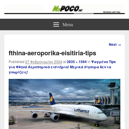
myPoco.net
Τα καλύτερα Reviews , Συγκρίσεις , VPN , Webhosting
Menu
Image
Next →
navigation
fthina-aeroporika-eisitiria-tips
Published
27 Φεβρουαρίου 2024
at
2835 × 1594
in
Ψαγμένα Tips
για Φθηνά Αεροπορικά εισιτήρια! Μερικά σίγουρα δεν τα
γνωρίζεις!