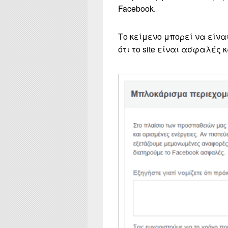
Facebook.
Το κείμενο μπορεί να είνα
ότι το site είναι ασφαλές κ