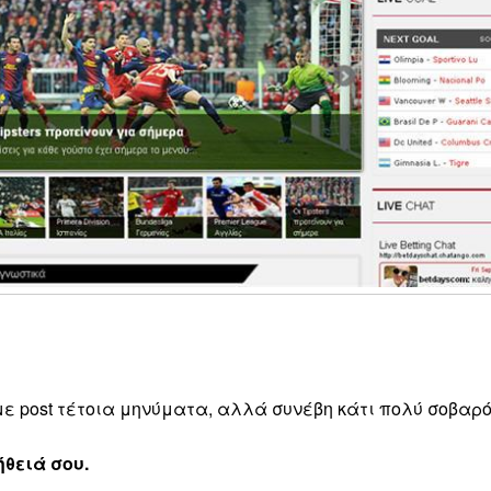
με post τέτοια μηνύματα, αλλά συνέβη κάτι πολύ σοβαρ
θειά σου.