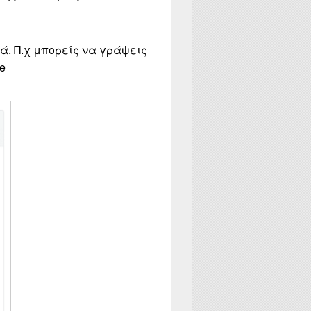
κά. Π.χ μπορείς να γράψεις
te