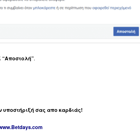
ί “Αποστολή”
.
ν υποστήριξή σας απο καρδιάς!
 www.Betdays.com