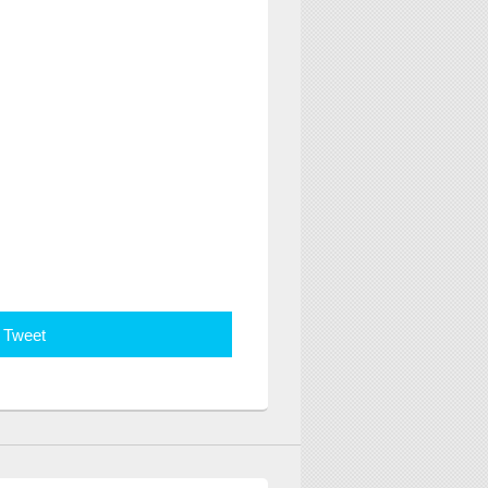
Tweet