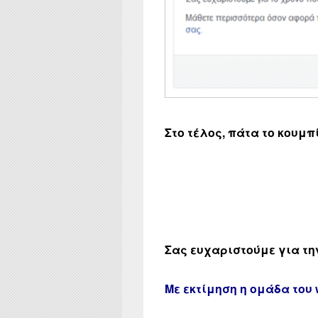
Στο τέλος, πάτα το κουμπ
Σας ευχαριστούμε για τη
Με εκτίμηση η ομάδα του