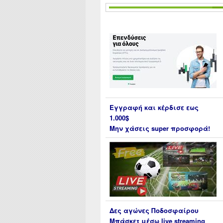
Εγγραφή και κέρδισε εως
1.000$
Μην χάσεις super προσφορά!
Δες αγώνες Ποδοσφαίρου
Μπάσκετ μέσω live streaming