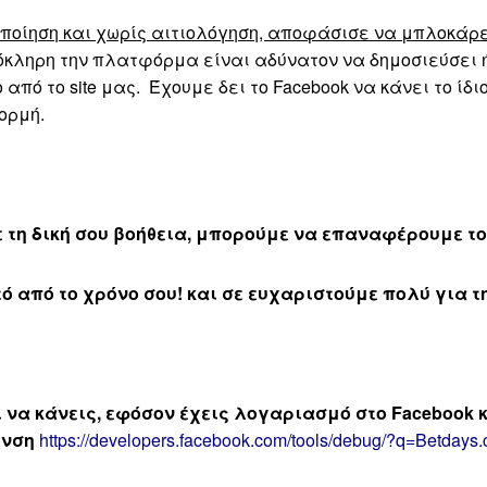
οποίηση και χωρίς αιτιολόγηση, αποφάσισε να μπλοκάρει
κληρη την πλατφόρμα είναι αδύνατον να δημοσιεύσει ή
πό το site μας. Έχουμε δει το Facebook να κάνει το ίδι
ορμή.
 τη δική σου βοήθεια, μπορούμε να επαναφέρουμε το 
ό από το χρόνο σου! και σε ευχαριστούμε πολύ για τ
 να κάνεις, εφόσον έχεις λογαριασμό στο Facebook και
υνση
https://developers.facebook.com/tools/debug/?q=Betdays