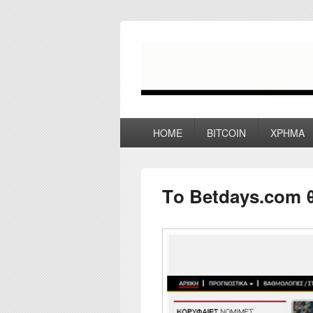
myPoco.net
Τα καλύτερα Reviews , Συγκρίσεις ,
Primary
HOME
BITCOIN
ΧΡΗΜΑ
menu
Το Betdays.com 