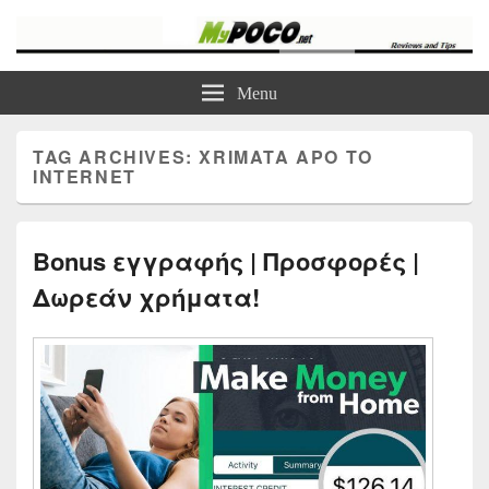
myPoco.net
Τα καλύτερα Reviews , Συγκρίσεις , VPN , Webhosting
Menu
TAG ARCHIVES:
XRIMATA APO TO
INTERNET
Bonus εγγραφής | Προσφορές |
Δωρεάν χρήματα!