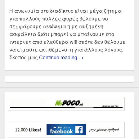
Η ανωνυμία στο διαδίκτυο είναι μέγα ζήτημα
για πολλούς πολλές φορές θέλουμε να
σερφάρουμε ανώνυμα η με αυξημένη
ασφάλεια διότι μπορεί να μπαίνουμε στο
ιντερνετ από ελεύθερα wifi οπότε δεν θέλουμε
να είμαστε εκτιθέμενοι η για άλλους λόγους.
Οι καλύτεροι Δωρεάν V
Σκοπός μας
Continue reading
→
Primary
Sidebar
Widget
Area