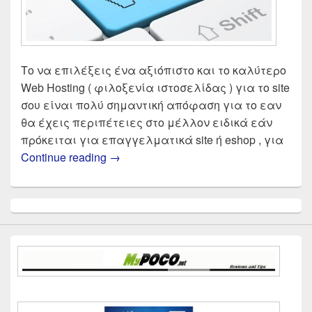
Το να επιλέξεις ένα αξιόπιστο και το καλύτερο
Web Hosting ( φιλοξενία ιστοσελίδας ) για το site
σου είναι πολύ σημαντική απόφαση για το εαν
θα έχεις περιπέτειες στο μέλλον ειδικά εάν
πρόκειται για επαγγελματικά site ή eshop , για
Web hosting οι καλύτερες και πιο αξι
Continue reading
→
Primary
Sidebar
Widget
Area