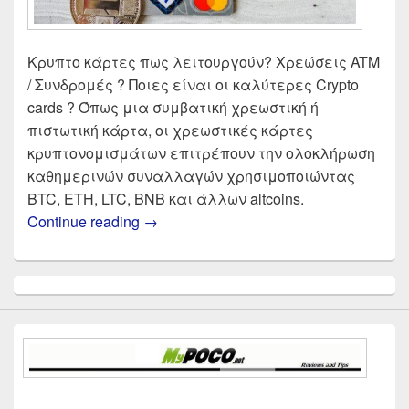
Κρυπτο κάρτες πως λειτουργούν? Χρεώσεις ATM
/ Συνδρομές ? Ποιες είναι οι καλύτερες Crypto
cards ? Όπως μια συμβατική χρεωστική ή
πιστωτική κάρτα, οι χρεωστικές κάρτες
κρυπτονομισμάτων επιτρέπουν την ολοκλήρωση
καθημερινών συναλλαγών χρησιμοποιώντας
BTC, ETH, LTC, BNB και άλλων altcoins.
Crypto Κάρτες οι καλύτερες επιλογ
Continue reading
→
Primary
Sidebar
Widget
Area