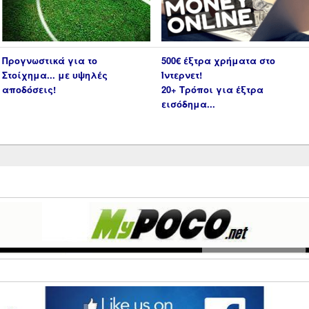
Προγνωστικά για το
500€ έξτρα χρήματα στο
Στοίχημα... με υψηλές
Ίντερνετ!
αποδόσεις!
20+ Τρόποι για έξτρα
εισόδημα...