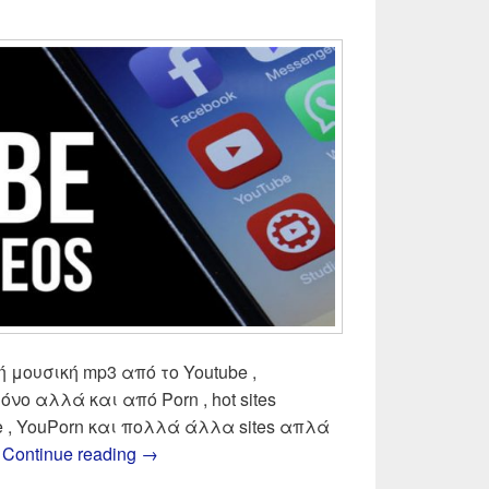
 μουσική mp3 από το Youtube ,
μόνο αλλά και από Porn , hot sites
be , YouPorn και πολλά άλλα sites απλά
Πως κατεβάζω βίντεο , μουσική mp3 από τ
ύ
Continue reading
→