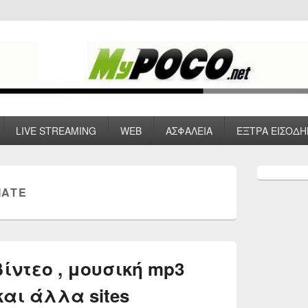
 VPN , Webhosting
LIVE STREAMING
WEB
ΑΣΦΑΛΕΙΑ
ΕΞΤΡΑ ΕΙΣΟΔΗ
Primary
Sidebar
MATE
Widget
Area
ίντεο , μουσική mp3
και άλλα sites