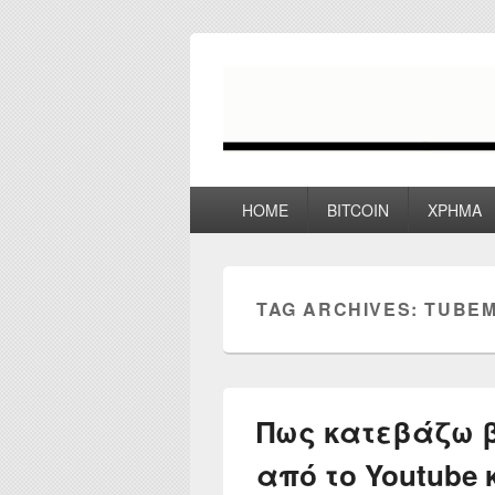
myPoco.net
Τα καλύτερα Reviews , Συγκρίσεις ,
Primary
HOME
BITCOIN
ΧΡΗΜΑ
menu
TAG ARCHIVES:
TUBE
Πως κατεβάζω β
από το Youtube 