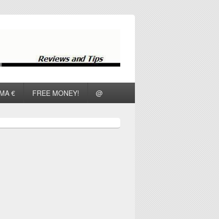
ΜΑ €
FREE MONEY!
@