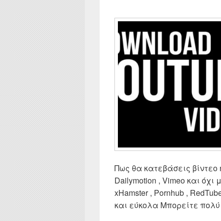
Πως θα κατεβάσεις βίντεο ή
Dailymotion , Vimeo και όχι 
xHamster , Pornhub , RedTu
και εύκολα Μπορείτε πολ