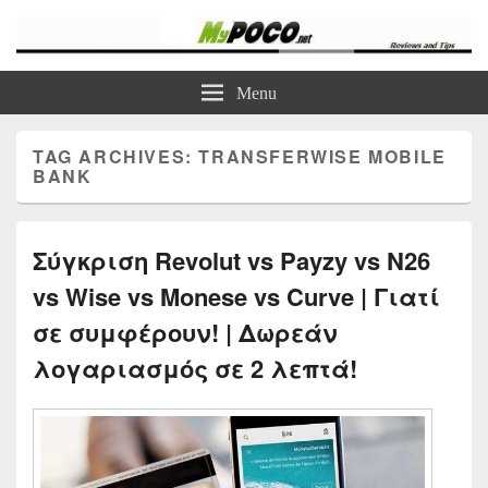
myPoco.net
Τα καλύτερα Reviews , Συγκρίσεις , VPN , Webhosting
Menu
TAG ARCHIVES:
TRANSFERWISE MOBILE
BANK
Σύγκριση Revolut vs Payzy vs N26
vs Wise vs Monese vs Curve | Γιατί
σε συμφέρουν! | Δωρεάν
λογαριασμός σε 2 λεπτά!