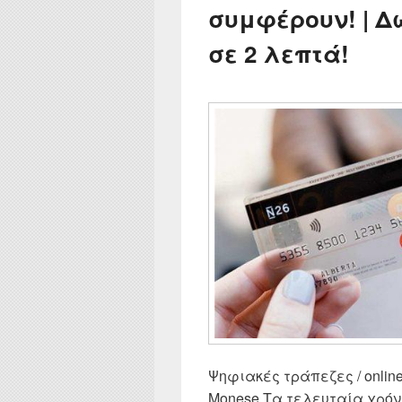
συμφέρουν! | 
σε 2 λεπτά!
Ψηφιακές τράπεζες / online b
Monese Τα τελευταία χρόν