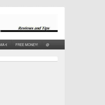
ΜΑ €
FREE MONEY!
@