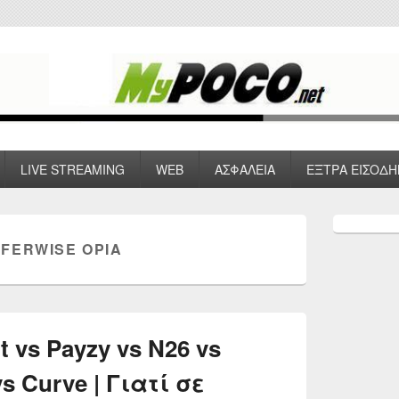
 VPN , Webhosting
LIVE STREAMING
WEB
ΑΣΦΑΛΕΙΑ
ΕΞΤΡΑ ΕΙΣΟΔΗ
Primary
Sidebar
FERWISE ΌΡΙΑ
Widget
Area
 vs Payzy vs N26 vs
s Curve | Γιατί σε