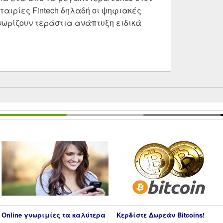
εταιρίες Fintech δηλαδή οι ψηφιακές
νωρίζουν τεράστια ανάπτυξη ειδικά
volut vs Payzy vs N26 vs Wise vs Monese vs Curve | Γιατ
Online γνωριμίες τα καλύτερα
Κερδίστε Δωρεάν Bitcoins!