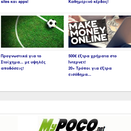
sites και apps!
Καθημερινό κέρδος!
Προγνωστικά για το
500€ έξτρα χρήματα στο
Στοίχημα... με υψηλές
Ίντερνετ!
αποδόσεις!
20+ Τρόποι για έξτρα
εισόδημα...