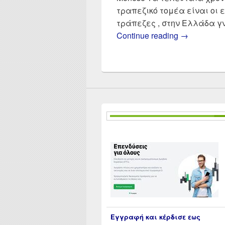
τραπεζικό τομέα είναι οι 
τράπεζες , στην Ελλάδα γ
Σύγκριση Re
Continue reading
→
Εγγραφή και κέρδισε εως