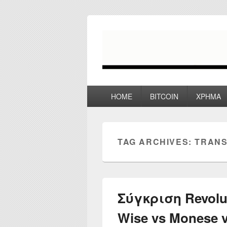
myPoco.net
Τα καλύτερα Reviews , Συγκρίσεις ,
Primary
HOME
BITCOIN
ΧΡΗΜΑ
menu
TAG ARCHIVES:
TRANS
Σύγκριση Revolut
Wise vs Monese v