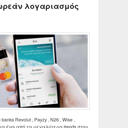
Δωρεάν λογαριασμός
anks Revolut , Payzy , N26 , Wise ,
ια ένα από τα μεγαλύτερα trends στον