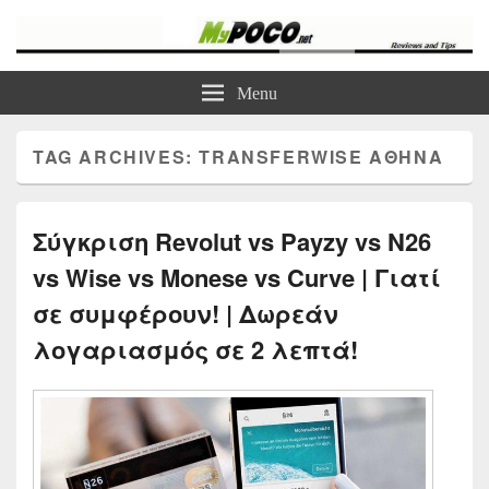
myPoco.net
Τα καλύτερα Reviews , Συγκρίσεις , VPN , Webhosting
Menu
TAG ARCHIVES:
TRANSFERWISE ΑΘΉΝΑ
Σύγκριση Revolut vs Payzy vs N26
vs Wise vs Monese vs Curve | Γιατί
σε συμφέρουν! | Δωρεάν
λογαριασμός σε 2 λεπτά!