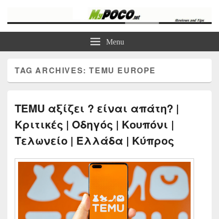
myPoco.net
Τα καλύτερα Reviews , Συγκρίσεις , VPN , Webhosting
Menu
TAG ARCHIVES:
TEMU EUROPE
TEMU αξίζει ? είναι απάτη? |
Κριτικές | Οδηγός | Κουπόνι |
Τελωνείο | Ελλάδα | Κύπρος