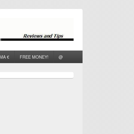
ΜΑ €
FREE MONEY!
@