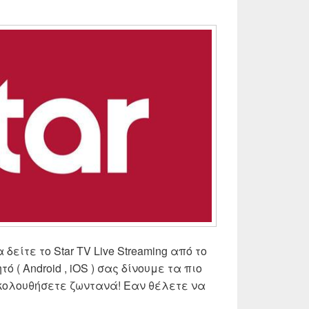
α δείτε το Star TV Live Streaming από το
νητό ( Android , iOS ) σας δίνουμε τα πιο
ακολουθήσετε ζωντανά! Εαν θέλετε να
ar TV Live Streaming | Δες ζωντανά Star τηλεόραση