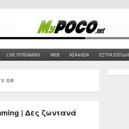
 VPN , Webhosting
LIVE STREAMING
WEB
ΑΣΦΑΛΕΙΑ
ΕΞΤΡΑ ΕΙΣΟΔΗ
Primary
Sidebar
TV GR
Widget
Area
eaming | Δες ζωντανά