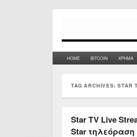
myPoco.net
Τα καλύτερα Reviews , Συγκρίσεις ,
Primary
HOME
BITCOIN
ΧΡΗΜΑ
menu
TAG ARCHIVES:
STAR 
Star TV Live Str
Star τηλεόραση