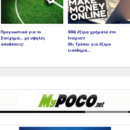
Προγνωστικά για το
500€ έξτρα χρήματα στο
Στοίχημα... με υψηλές
Ίντερνετ!
αποδόσεις!
20+ Τρόποι για έξτρα
εισόδημα...