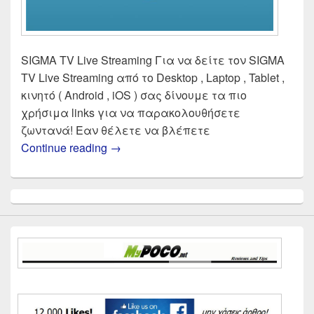
SIGMA TV Live Streaming Για να δείτε τον SIGMA
TV Live Streaming από το Desktop , Laptop , Tablet ,
κινητό ( Android , iOS ) σας δίνουμε τα πιο
χρήσιμα links για να παρακολουθήσετε
ζωντανά! Εαν θέλετε να βλέπετε
SIGMA TV Live Streaming | Δες ζωντ
Continue reading
→
Primary
Sidebar
Widget
Area