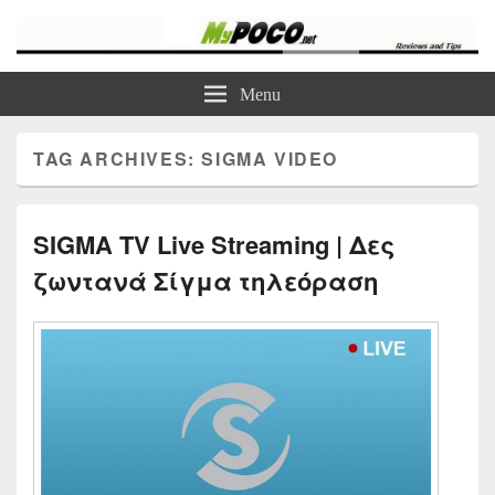
myPoco.net
Τα καλύτερα Reviews , Συγκρίσεις , VPN , Webhosting
Menu
TAG ARCHIVES:
SIGMA VIDEO
SIGMA TV Live Streaming | Δες
ζωντανά Σίγμα τηλεόραση