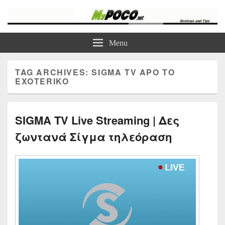
myPoco.net
Τα καλύτερα Reviews , Συγκρίσεις , VPN , Webhosting
Menu
TAG ARCHIVES:
SIGMA TV APO TO
EXOTERIKO
SIGMA TV Live Streaming | Δες
ζωντανά Σίγμα τηλεόραση