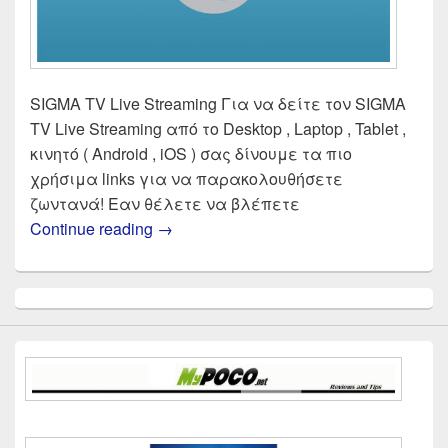
SIGMA TV Live Streaming Για να δείτε τον SIGMA
TV Live Streaming από το Desktop , Laptop , Tablet ,
κινητό ( Android , iOS ) σας δίνουμε τα πιο
χρήσιμα links για να παρακολουθήσετε
ζωντανά! Εαν θέλετε να βλέπετε
SIGMA TV Live Streaming | Δες ζωντ
Continue reading
→
Primary
Sidebar
Widget
Area