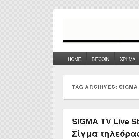
myPoco.net
Τα καλύτερα Reviews , Συγκρίσεις ,
Primary
HOME
BITCOIN
ΧΡΗΜΑ
menu
TAG ARCHIVES:
SIGMA
SIGMA TV Live S
Σίγμα τηλεόρα