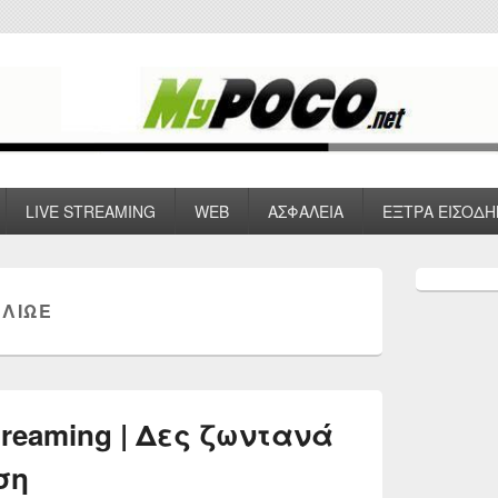
 VPN , Webhosting
LIVE STREAMING
WEB
ΑΣΦΑΛΕΙΑ
ΕΞΤΡΑ ΕΙΣΟΔΗ
Primary
Sidebar
 ΛΙΩΕ
Widget
Area
treaming | Δες ζωντανά
ση