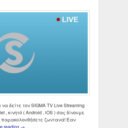
 να δείτε τον SIGMA TV Live Streaming
let , κινητό ( Android , iOS ) σας δίνουμε
να παρακολουθήσετε ζωντανά! Εαν
SIGMA TV Live Streaming | Δες ζωντανά Σίγμα 
e reading
→