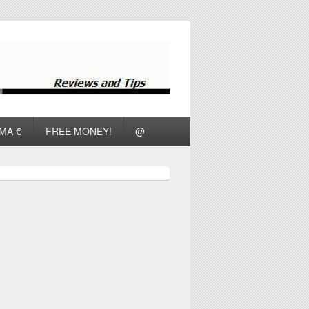
ΜΑ €
FREE MONEY!
@