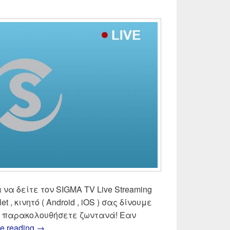
 να δείτε τον SIGMA TV Live Streaming
let , κινητό ( Android , iOS ) σας δίνουμε
να παρακολουθήσετε ζωντανά! Εαν
SIGMA TV Live Streaming | Δες ζωντανά Σίγμα 
e reading
→