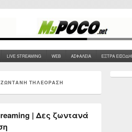
 VPN , Webhosting
LIVE STREAMING
WEB
ΑΣΦΑΛΕΙΑ
ΕΞΤΡΑ ΕΙΣΟΔΗ
Primary
Sidebar
 ΖΩΝΤΑΝΉ ΤΗΛΕΌΡΑΣΗ
Widget
Area
treaming | Δες ζωντανά
ση