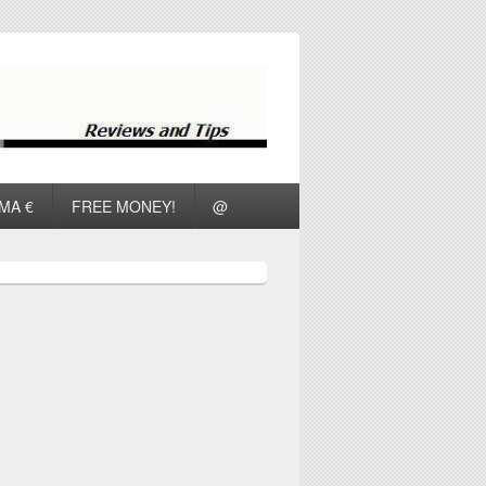
ΜΑ €
FREE MONEY!
@