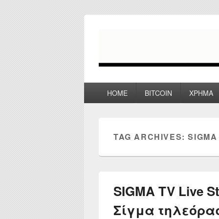
myPoco.net
Τα καλύτερα Reviews , Συγκρίσεις ,
Primary
HOME
BITCOIN
ΧΡΗΜΑ
menu
TAG ARCHIVES:
SIGMA
SIGMA TV Live S
Σίγμα τηλεόρα