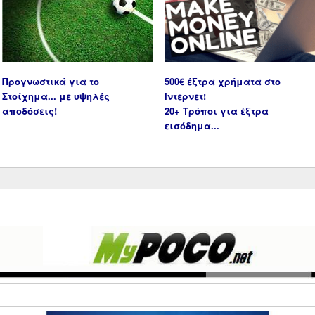
Προγνωστικά για το
500€ έξτρα χρήματα στο
Στοίχημα... με υψηλές
Ίντερνετ!
αποδόσεις!
20+ Τρόποι για έξτρα
εισόδημα...