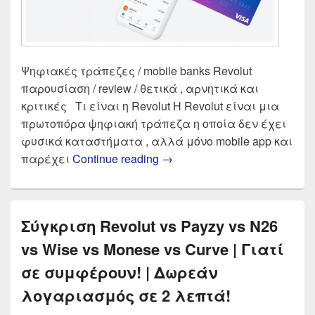
Ψηφιακές τράπεζες / mobile banks Revolut
παρουσίαση / review / θετικά , αρνητικά και
κριτικές Τι είναι η Revolut Η Revolut είναι μια
πρωτοπόρα ψηφιακή τράπεζα η οποία δεν έχει
φυσικά καταστήματα , αλλά μόνο mobile app και
Revolut Κάρτα στην Ελλάδα 
παρέχει
Continue reading
→
Σύγκριση Revolut vs Payzy vs N26
vs Wise vs Monese vs Curve | Γιατί
σε συμφέρουν! | Δωρεάν
λογαριασμός σε 2 λεπτά!