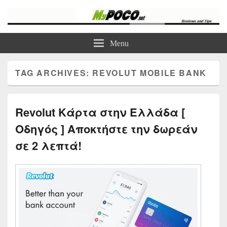
myPoco.net
Τα καλύτερα Reviews , Συγκρίσεις , VPN , Webhosting
Menu
TAG ARCHIVES:
REVOLUT MOBILE BANK
Revolut Κάρτα στην Ελλάδα [
Οδηγός ] Αποκτήστε την δωρεάν
σε 2 λεπτά!