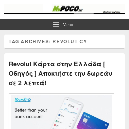
myPoco.net
Τα καλύτερα Reviews , Συγκρίσεις , VPN , Webhosting
Menu
TAG ARCHIVES:
REVOLUT CY
Revolut Κάρτα στην Ελλάδα [
Οδηγός ] Αποκτήστε την δωρεάν
σε 2 λεπτά!