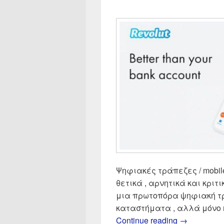
Ψηφιακές τράπεζες / mobile
θετικά , αρνητικά και κριτι
μια πρωτοπόρα ψηφιακή τρ
καταστήματα , αλλά μόνο m
Revolut Κά
Continue reading
→