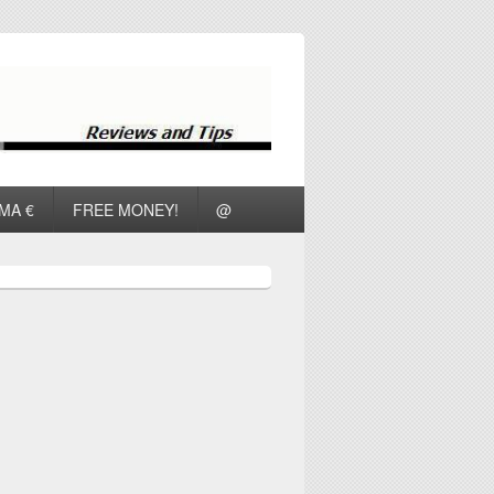
ΜΑ €
FREE MONEY!
@