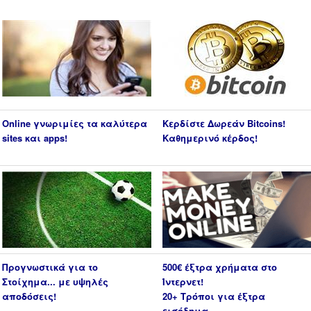
Online γνωριμίες τα καλύτερα
Κερδίστε Δωρεάν Bitcoins!
sites και apps!
Καθημερινό κέρδος!
Προγνωστικά για το
500€ έξτρα χρήματα στο
Στοίχημα... με υψηλές
Ίντερνετ!
αποδόσεις!
20+ Τρόποι για έξτρα
εισόδημα...