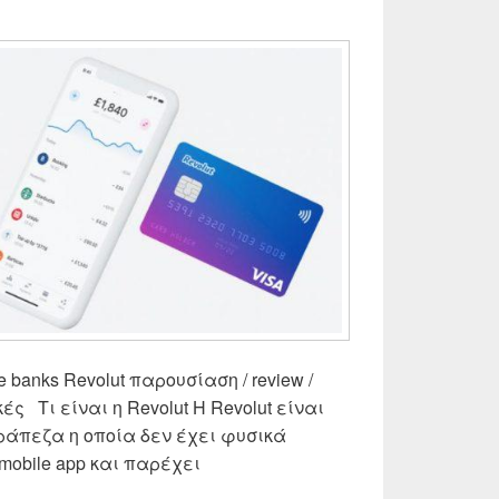
 banks Revolut παρουσίαση / review /
κές Τι είναι η Revolut Η Revolut είναι
άπεζα η οποία δεν έχει φυσικά
obile app και παρέχει
ρτα στην Ελλάδα [ Οδηγός ] Αποκτήστε την δωρεάν σε 2 