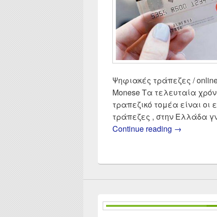
Ψηφιακές τράπεζες / online b
Monese Τα τελευταία χρόν
τραπεζικό τομέα είναι οι 
τράπεζες , στην Ελλάδα γ
Σύγκριση Re
Continue reading
→