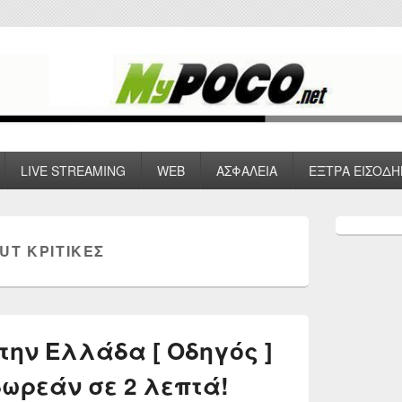
 VPN , Webhosting
LIVE STREAMING
WEB
ΑΣΦΑΛΕΙΑ
ΕΞΤΡΑ ΕΙΣΟΔΗ
Primary
Sidebar
UT ΚΡΙΤΙΚΈΣ
Widget
Area
στην Ελλάδα [ Οδηγός ]
δωρεάν σε 2 λεπτά!