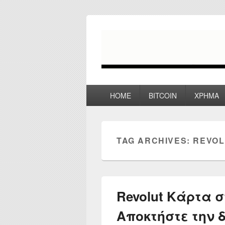
myPoco.net
Τα καλύτερα Reviews , Συγκρίσεις ,
Primary
HOME
BITCOIN
ΧΡΗΜΑ
menu
TAG ARCHIVES:
REVOL
Revolut Κάρτα 
Αποκτήστε την 