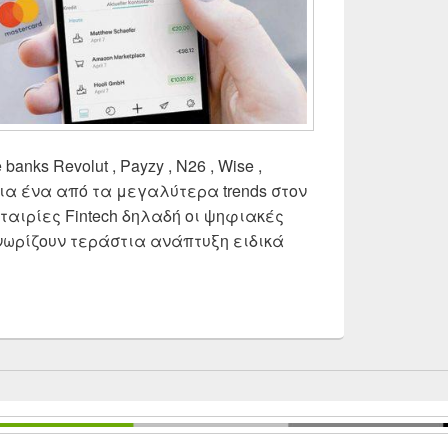
anks Revolut , Payzy , N26 , Wise ,
ια ένα από τα μεγαλύτερα trends στον
εταιρίες Fintech δηλαδή οι ψηφιακές
νωρίζουν τεράστια ανάπτυξη ειδικά
volut vs Payzy vs N26 vs Wise vs Monese vs Curve | Γιατ