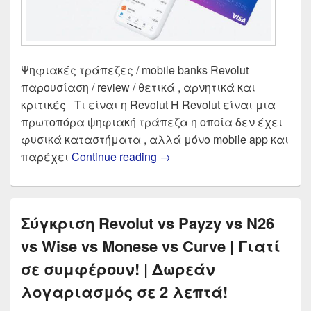
Ψηφιακές τράπεζες / mobile banks Revolut
παρουσίαση / review / θετικά , αρνητικά και
κριτικές Τι είναι η Revolut Η Revolut είναι μια
πρωτοπόρα ψηφιακή τράπεζα η οποία δεν έχει
φυσικά καταστήματα , αλλά μόνο mobile app και
Revolut Κάρτα στην Ελλάδα 
παρέχει
Continue reading
→
Σύγκριση Revolut vs Payzy vs N26
vs Wise vs Monese vs Curve | Γιατί
σε συμφέρουν! | Δωρεάν
λογαριασμός σε 2 λεπτά!