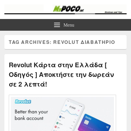
myPoco.net
Τα καλύτερα Reviews , Συγκρίσεις , VPN , Webhosting
Menu
TAG ARCHIVES:
REVOLUT ΔΙΑΒΑΤΉΡΙΟ
Revolut Κάρτα στην Ελλάδα [
Οδηγός ] Αποκτήστε την δωρεάν
σε 2 λεπτά!