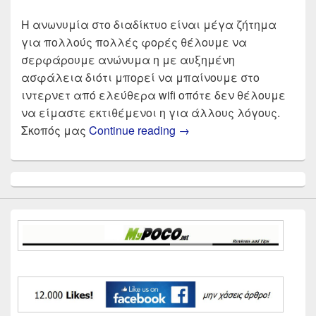
Η ανωνυμία στο διαδίκτυο είναι μέγα ζήτημα
για πολλούς πολλές φορές θέλουμε να
σερφάρουμε ανώνυμα η με αυξημένη
ασφάλεια διότι μπορεί να μπαίνουμε στο
ιντερνετ από ελεύθερα wifi οπότε δεν θέλουμε
να είμαστε εκτιθέμενοι η για άλλους λόγους.
Οι καλύτεροι Δωρεάν V
Σκοπός μας
Continue reading
→
Primary
Sidebar
Widget
Area