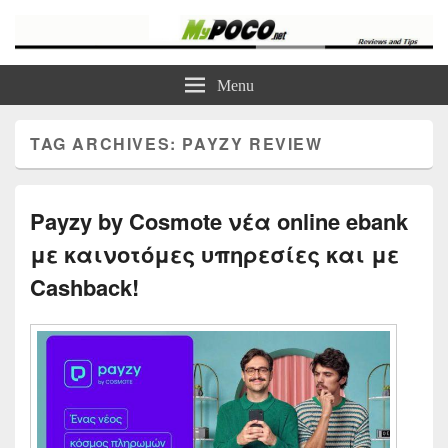
myPoco.net
Τα καλύτερα Reviews , Συγκρίσεις , VPN , Webhosting
Menu
TAG ARCHIVES:
PAYZY REVIEW
Payzy by Cosmote νέα online ebank
με καινοτόμες υπηρεσίες και με
Cashback!