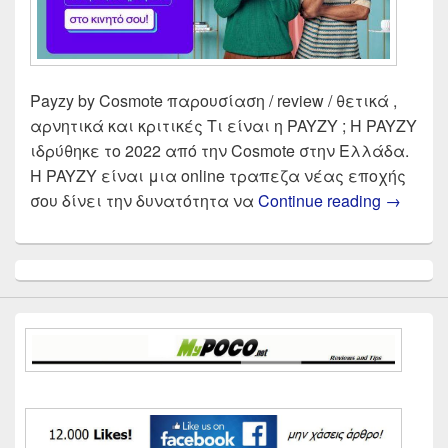
Payzy by Cosmote παρουσίαση / review / θετικά ,
αρνητικά και κριτικές Τι είναι η PAYZY ; Η PAYZY
ιδρύθηκε το 2022 από την Cosmote στην Ελλάδα.
Η PAYZY είναι μια online τραπεζα νέας εποχής
Payzy b
σου δίνει την δυνατότητα να
Continue reading
→
Primary
Sidebar
Widget
Area