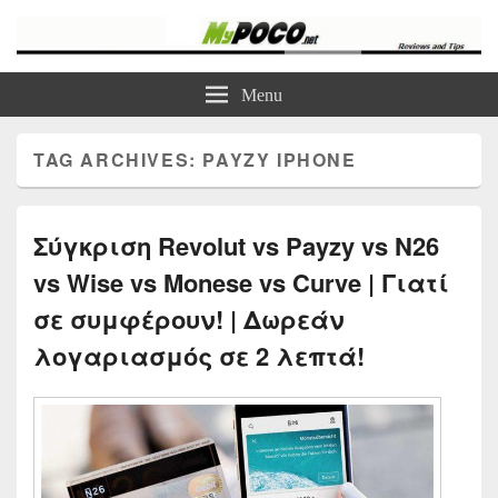
myPoco.net
Τα καλύτερα Reviews , Συγκρίσεις , VPN , Webhosting
Menu
TAG ARCHIVES:
PAYZY IPHONE
Σύγκριση Revolut vs Payzy vs N26
vs Wise vs Monese vs Curve | Γιατί
σε συμφέρουν! | Δωρεάν
λογαριασμός σε 2 λεπτά!