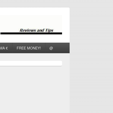
ΜΑ €
FREE MONEY!
@