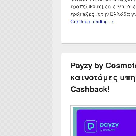
τραπεζικό τομέα είναι οι 
τράπεζες , στην Ελλάδα γ
Σύγκριση Re
Continue reading
→
Payzy by Cosmot
καινοτόμες υπη
Cashback!