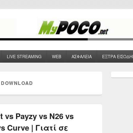
 VPN , Webhosting
LIVE STREAMING
WEB
ΑΣΦΑΛΕΙΑ
ΕΞΤΡΑ ΕΙΣΟΔΗ
Primary
Sidebar
 DOWNLOAD
Widget
Area
 vs Payzy vs N26 vs
s Curve | Γιατί σε