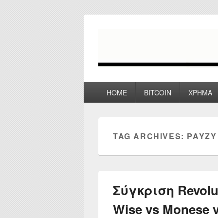
myPoco.net
Τα καλύτερα Reviews , Συγκρίσεις ,
Primary
HOME
BITCOIN
ΧΡΗΜΑ
menu
TAG ARCHIVES:
PAYZY
Σύγκριση Revolut
Wise vs Monese v