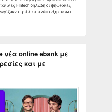
εταιρίες Fintech δηλαδή οι ψηφιακές
νωρίζουν τεράστια ανάπτυξη ειδικά
volut vs Payzy vs N26 vs Wise vs Monese vs Curve | Γιατ
e νέα online ebank με
ρεσίες και με