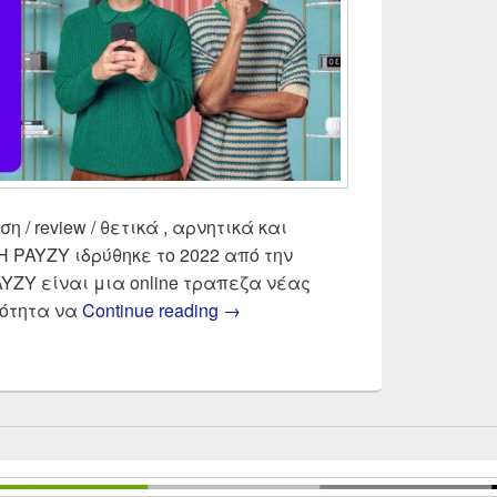
 / review / θετικά , αρνητικά και
 Η PAYZY ιδρύθηκε το 2022 από την
YZY είναι μια online τραπεζα νέας
Payzy by Cosmote νέα online eb
τότητα να
Continue reading
→