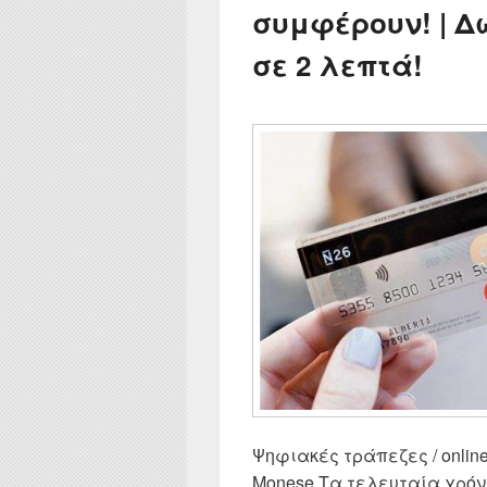
συμφέρουν! | 
σε 2 λεπτά!
Ψηφιακές τράπεζες / online b
Monese Τα τελευταία χρόν