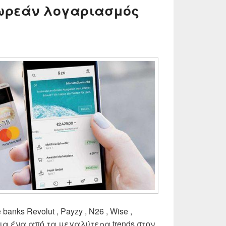
Δωρεάν λογαριασμός
anks Revolut , Payzy , N26 , Wise ,
ια ένα από τα μεγαλύτερα trends στον