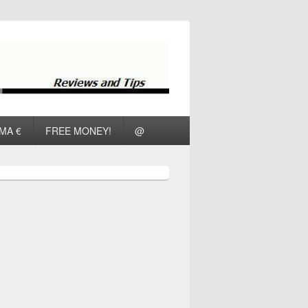
ΜΑ €
FREE MONEY!
@