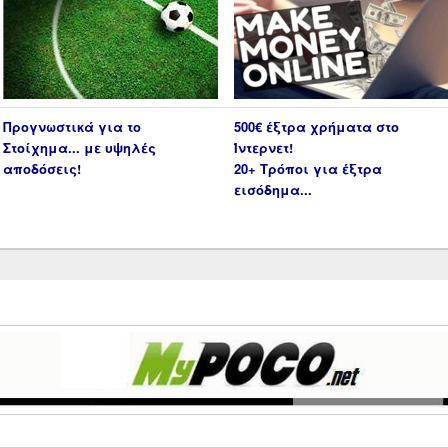
Προγνωστικά για το
500€ έξτρα χρήματα στο
Στοίχημα... με υψηλές
Ίντερνετ!
αποδόσεις!
20+ Τρόποι για έξτρα
εισόδημα...