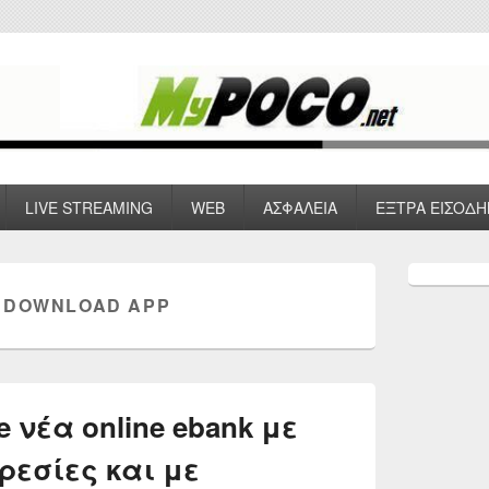
 VPN , Webhosting
LIVE STREAMING
WEB
ΑΣΦΑΛΕΙΑ
ΕΞΤΡΑ ΕΙΣΟΔΗ
Primary
Sidebar
 DOWNLOAD APP
Widget
Area
e νέα online ebank με
ρεσίες και με