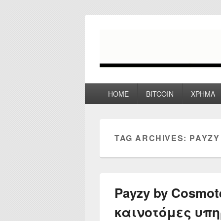
myPoco.net
Τα καλύτερα Reviews , Συγκρίσεις ,
Primary
HOME
BITCOIN
ΧΡΗΜΑ
menu
TAG ARCHIVES:
PAYZY
Payzy by Cosmot
καινοτόμες υπη