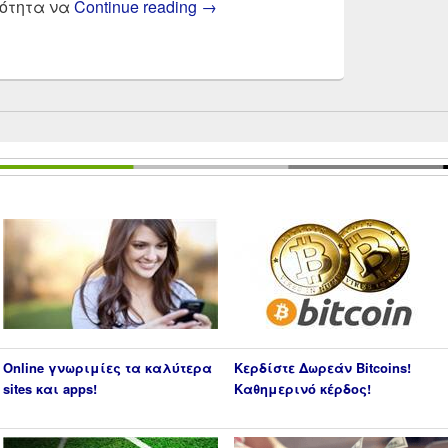
Payzy by Cosmote νέα online eb
τότητα να
Continue reading
→
Online γνωριμίες τα καλύτερα
Κερδίστε Δωρεάν Bitcoins!
sites και apps!
Καθημερινό κέρδος!