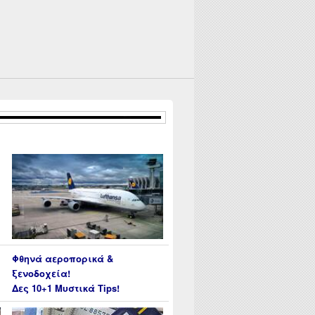
ank με καινοτόμες υπηρεσίες και με Cashback!
Φθηνά αεροπορικά &
ξενοδοχεία!
Δες 10+1 Μυστικά Tips!