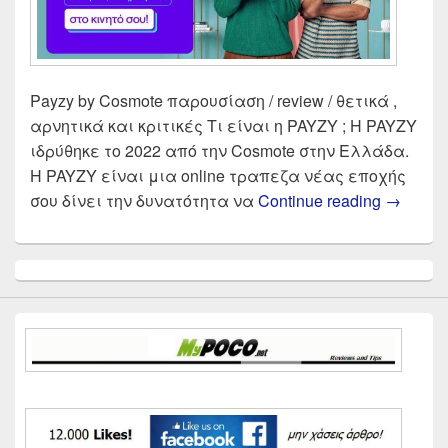
Payzy by Cosmote παρουσίαση / review / θετικά ,
αρνητικά και κριτικές Τι είναι η PAYZY ; Η PAYZY
ιδρύθηκε το 2022 από την Cosmote στην Ελλάδα.
Η PAYZY είναι μια online τραπεζα νέας εποχής
Payzy b
σου δίνει την δυνατότητα να
Continue reading
→
Primary
Sidebar
Widget
Area