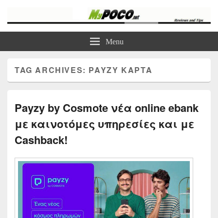
myPoco.net
Τα καλύτερα Reviews , Συγκρίσεις , VPN , Webhosting
Menu
TAG ARCHIVES:
PAYZY ΚΆΡΤΑ
Payzy by Cosmote νέα online ebank
με καινοτόμες υπηρεσίες και με
Cashback!