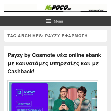
myPoco.net
Τα καλύτερα Reviews , Συγκρίσεις , VPN , Webhosting
Menu
TAG ARCHIVES:
PAYZY ΕΦΑΡΜΟΓΉ
Payzy by Cosmote νέα online ebank
με καινοτόμες υπηρεσίες και με
Cashback!