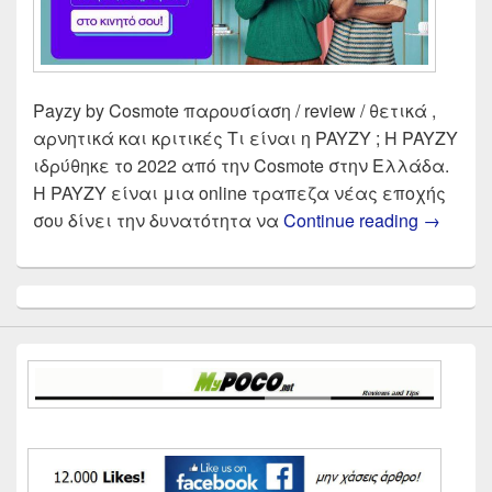
Payzy by Cosmote παρουσίαση / review / θετικά ,
αρνητικά και κριτικές Τι είναι η PAYZY ; Η PAYZY
ιδρύθηκε το 2022 από την Cosmote στην Ελλάδα.
Η PAYZY είναι μια online τραπεζα νέας εποχής
Payzy b
σου δίνει την δυνατότητα να
Continue reading
→
Primary
Sidebar
Widget
Area