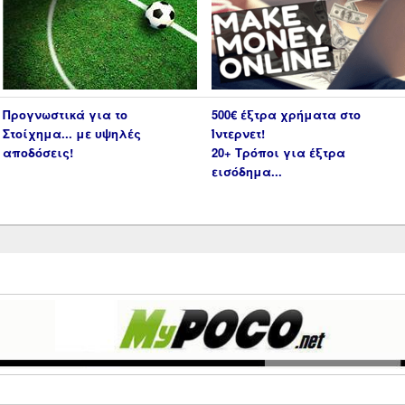
Προγνωστικά για το
500€ έξτρα χρήματα στο
Στοίχημα... με υψηλές
Ίντερνετ!
αποδόσεις!
20+ Τρόποι για έξτρα
εισόδημα...