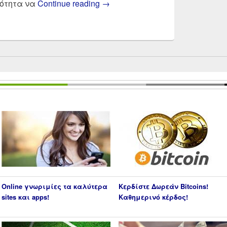
Payzy by Cosmote νέα online eb
τότητα να
Continue reading
→
Online γνωριμίες τα καλύτερα
Κερδίστε Δωρεάν Bitcoins!
sites και apps!
Καθημερινό κέρδος!