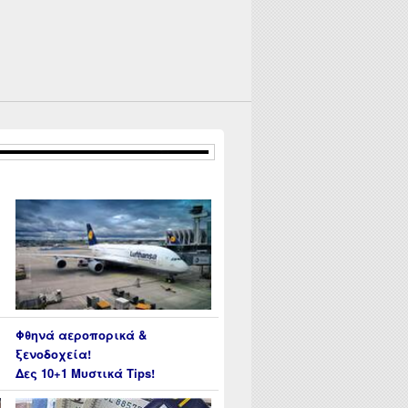
ank με καινοτόμες υπηρεσίες και με Cashback!
Φθηνά αεροπορικά &
ξενοδοχεία!
Δες 10+1 Μυστικά Tips!