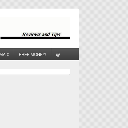
ΜΑ €
FREE MONEY!
@