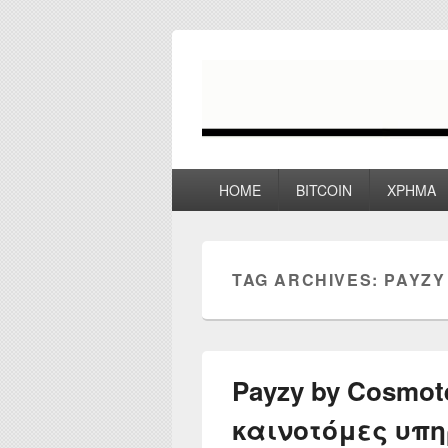
myPoco.net
Τα καλύτερα Reviews , Συγκρίσεις ,
Primary
HOME
BITCOIN
ΧΡΗΜΑ
menu
TAG ARCHIVES:
PAYZY
Payzy by Cosmot
καινοτόμες υπη