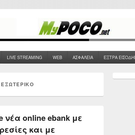
 VPN , Webhosting
LIVE STREAMING
WEB
ΑΣΦΑΛΕΙΑ
ΕΞΤΡΑ ΕΙΣΟΔΗ
Primary
Sidebar
 ΕΞΩΤΕΡΙΚΟ
Widget
Area
e νέα online ebank με
ρεσίες και με