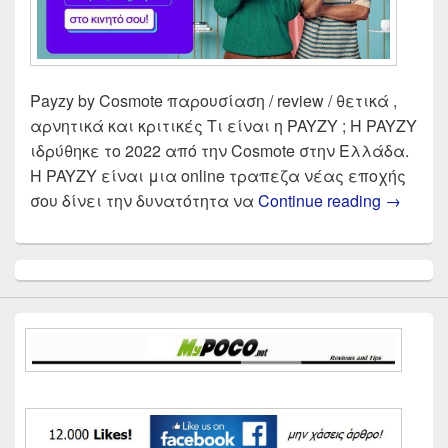
Payzy by Cosmote παρουσίαση / review / θετικά ,
αρνητικά και κριτικές Τι είναι η PAYZY ; Η PAYZY
ιδρύθηκε το 2022 από την Cosmote στην Ελλάδα.
Η PAYZY είναι μια online τραπεζα νέας εποχής
Payzy b
σου δίνει την δυνατότητα να
Continue reading
→
Primary
Sidebar
Widget
Area