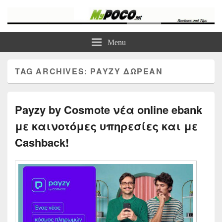
myPoco.net
Τα καλύτερα Reviews , Συγκρίσεις , VPN , Webhosting
Menu
TAG ARCHIVES:
PAYZY ΔΩΡΕΆΝ
Payzy by Cosmote νέα online ebank
με καινοτόμες υπηρεσίες και με
Cashback!