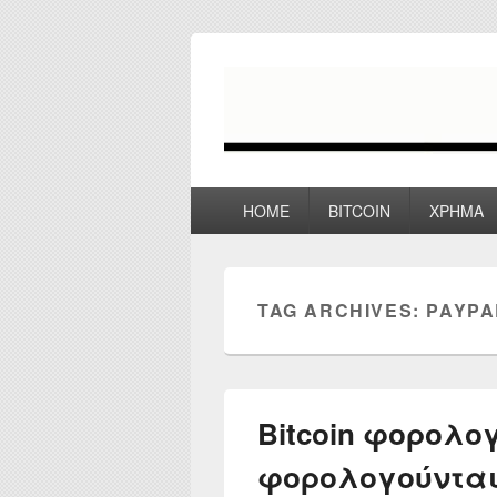
myPoco.net
Τα καλύτερα Reviews , Συγκρίσεις ,
Primary
HOME
BITCOIN
ΧΡΗΜΑ
menu
TAG ARCHIVES:
PAYPA
Bitcoin φορολογ
φορολογούνται