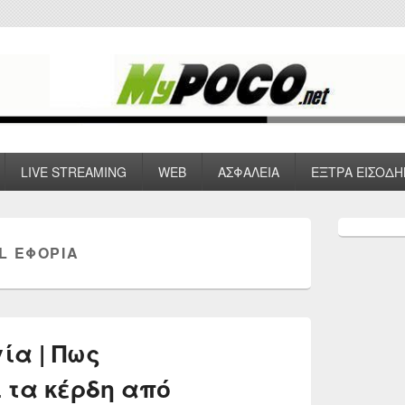
 VPN , Webhosting
LIVE STREAMING
WEB
ΑΣΦΑΛΕΙΑ
ΕΞΤΡΑ ΕΙΣΟΔΗ
Primary
Sidebar
L ΕΦΟΡΊΑ
Widget
Area
ία | Πως
 τα κέρδη από