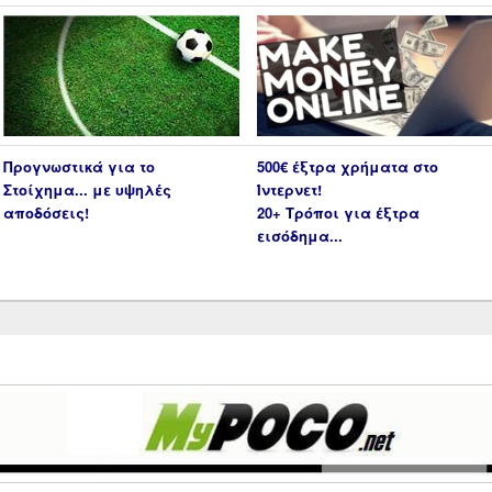
Προγνωστικά για το
500€ έξτρα χρήματα στο
Στοίχημα... με υψηλές
Ίντερνετ!
αποδόσεις!
20+ Τρόποι για έξτρα
εισόδημα...