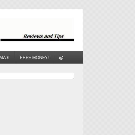
ΜΑ €
FREE MONEY!
@