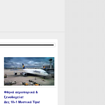
ρολογούνται τα κέρδη από κρυπτονομίσματα?
Φθηνά αεροπορικά &
ξενοδοχεία!
Δες 10+1 Μυστικά Tips!