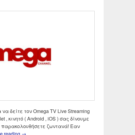
α να δείτε τον Omega TV Live Streaming
let , κινητό ( Android , iOS ) σας δίνουμε
να παρακολουθήσετε ζωντανά! Εαν
OMEGA TV Live Streaming | Δες ζωντανά Omega
e reading
→