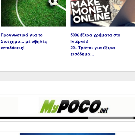
Προγνωστικά για το
500€ έξτρα χρήματα στο
Στοίχημα... με υψηλές
Ίντερνετ!
αποδόσεις!
20+ Τρόποι για έξτρα
εισόδημα...