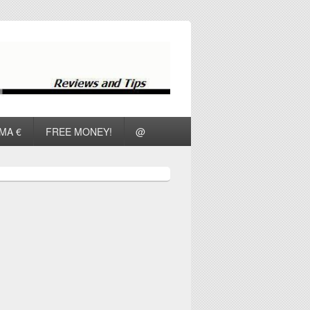
ΜΑ €
FREE MONEY!
@