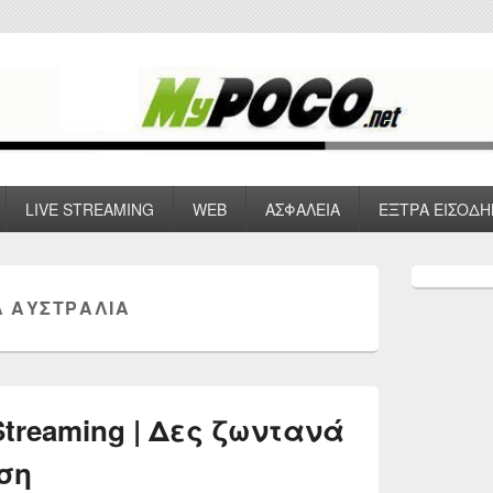
 VPN , Webhosting
LIVE STREAMING
WEB
ΑΣΦΑΛΕΙΑ
ΕΞΤΡΑ ΕΙΣΟΔΗ
Primary
Sidebar
 ΑΥΣΤΡΑΛΊΑ
Widget
Area
treaming | Δες ζωντανά
ση