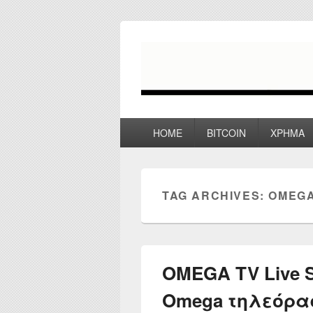
myPoco.net
Τα καλύτερα Reviews , Συγκρίσεις ,
Primary
HOME
BITCOIN
ΧΡΗΜΑ
menu
TAG ARCHIVES:
OMEGA
OMEGA TV Live S
Omega τηλεόρα