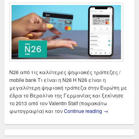
N26 από τις καλύτερες ψηφιακές τράπεζες /
mobile bank Τι είναι η N26 Η N26 είναι η
μεγαλύτερη ψηφιακή τράπεζα στην Ευρώπη με
έδρα το Βερολίνο της Γερμανίας και ξεκίνησε
το 2013 από τον Valentin Stalf (παρακάτω
N26 Κάρτα στη
φωτογραφία) και τον
Continue reading
→
Primary
Sidebar