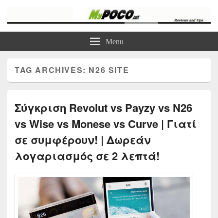
myPoco.net
Τα καλύτερα Reviews , Συγκρίσεις , VPN , Webhosting
Menu
TAG ARCHIVES:
N26 SITE
Σύγκριση Revolut vs Payzy vs N26
vs Wise vs Monese vs Curve | Γιατί
σε συμφέρουν! | Δωρεάν
λογαριασμός σε 2 λεπτά!