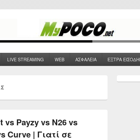
 VPN , Webhosting
LIVE STREAMING
WEB
ΑΣΦΑΛΕΙΑ
ΕΞΤΡΑ ΕΙΣΟΔΗ
Primary
Sidebar
ΩΣ
Widget
Area
 vs Payzy vs N26 vs
s Curve | Γιατί σε