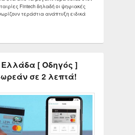
εταιρίες Fintech δηλαδή οι ψηφιακές
νωρίζουν τεράστια ανάπτυξη ειδικά
volut vs Payzy vs N26 vs Wise vs Monese vs Curve | Γιατ
 Ελλάδα [ Οδηγός ]
δωρεάν σε 2 λεπτά!