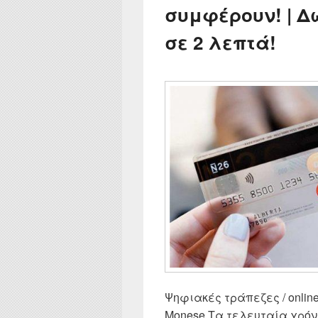
συμφέρουν! | 
σε 2 λεπτά!
Ψηφιακές τράπεζες / online b
Monese Τα τελευταία χρόν