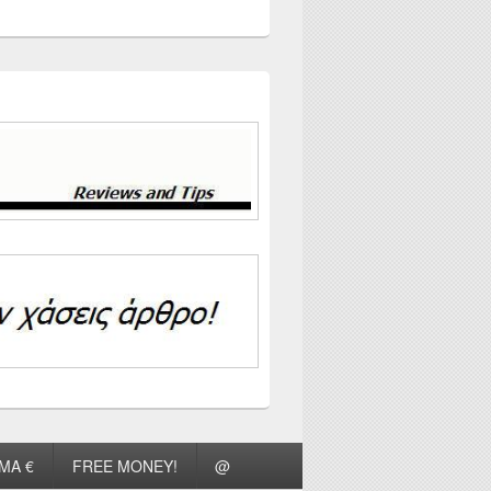
ΜΑ €
FREE MONEY!
@