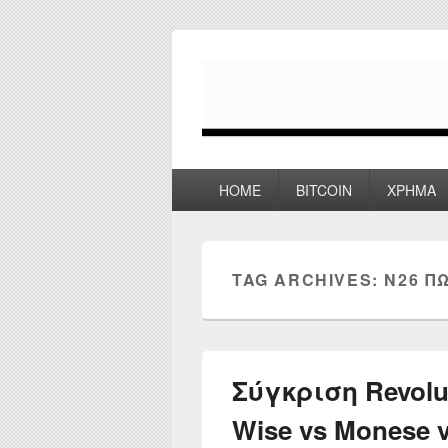
myPoco.net
Τα καλύτερα Reviews , Συγκρίσεις ,
Primary
HOME
BITCOIN
ΧΡΗΜΑ
menu
TAG ARCHIVES:
N26 Π
Σύγκριση Revolut
Wise vs Monese v