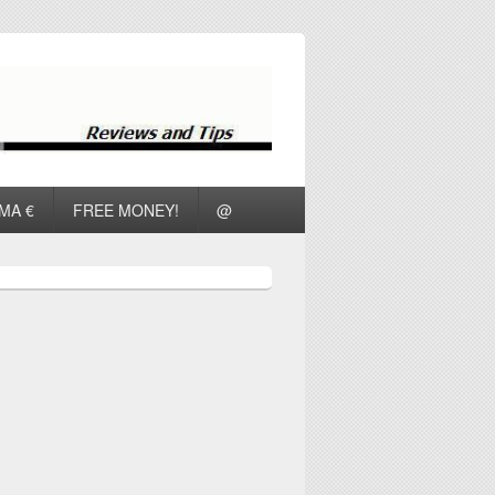
ΜΑ €
FREE MONEY!
@