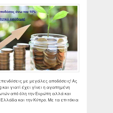
 επενδύσεις με μεγάλες αποδόσεις! Ας
ng και γιατί έχει γίνει η αγαπημένη
ωτών από όλη την Ευρώπη αλλά και
Ελλάδα και την Κύπρο. Με τα επιτόκια
g Δάνεια | Εναλλακτικές online επενδύσεις με υψηλά επ