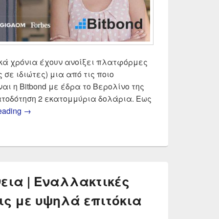
ικά χρόνια έχουν ανοίξει πλατφόρμες
 σε ιδιώτες) μια από τις ποιο
ι η Bitbond με έδρα το Βερολίνο της
τοδότηση 2 εκατομμύρια δολάρια. Εως
Δάνεια χωρίς τράπεζα από ιδιώτες μέσω ιντερνε
reading
→
νεια | Εναλλακτικές
εις με υψηλά επιτόκια