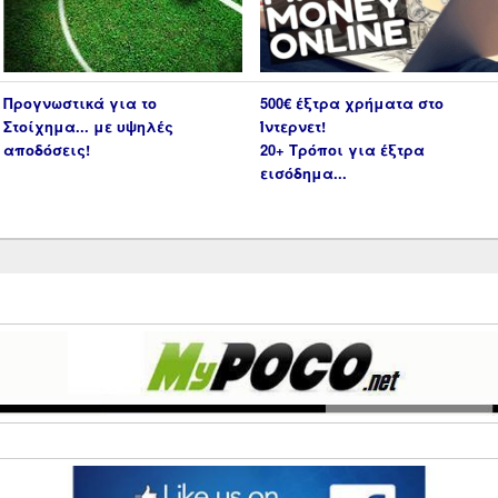
Προγνωστικά για το
500€ έξτρα χρήματα στο
Στοίχημα... με υψηλές
Ίντερνετ!
αποδόσεις!
20+ Τρόποι για έξτρα
εισόδημα...