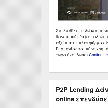
Στο διαδίκτυο εδώ και μερ
δανεισμού p2p (απο ιδιώτες
αξιόπιστες πλατφόρμα είνα
Γερμανίας και πήρε χρημα
τώρα έχει δώσει
Continue 
P2P Lending Δά
online επενδύσ