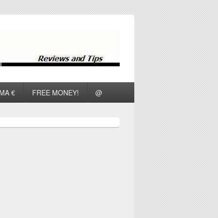
ΜΑ €
FREE MONEY!
@