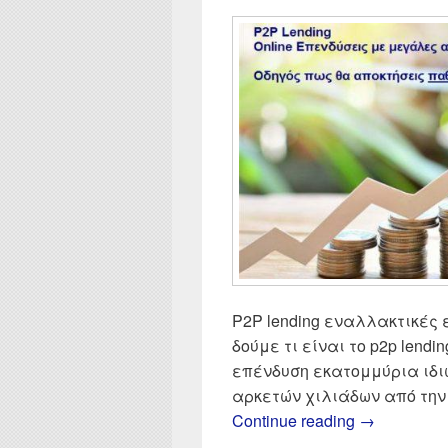
P2P lending εναλλακτικές
δούμε τι είναι το p2p lendi
επένδυση εκατομμύρια ιδι
αρκετών χιλιάδων από την 
P2P Lendin
Continue reading
→