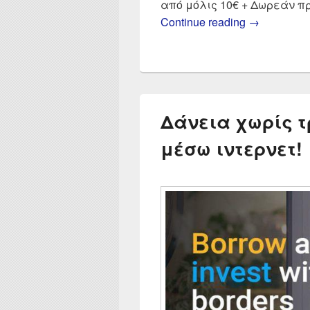
από μόλις 10€ + Δωρεάν π
Mintos Rev
Continue reading
→
Δάνεια χωρίς τ
μέσω ιντερνετ!