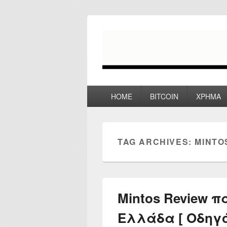
myPoco.net
Τα καλύτερα Reviews , Συγκρίσεις ,
Primary
HOME
BITCOIN
ΧΡΗΜΑ
menu
TAG ARCHIVES:
MINTO
Mintos Review 
Ελλάδα [ Οδηγό