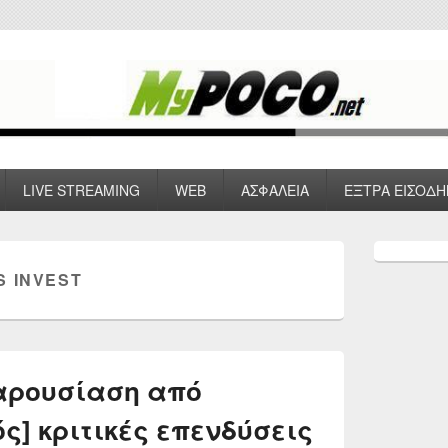
 VPN , Webhosting
LIVE STREAMING
WEB
ΑΣΦΑΛΕΙΑ
ΕΞΤΡΑ ΕΙΣΟΔΗ
Primary
Sidebar
S INVEST
Widget
Area
παρουσίαση από
ς] κριτικές επενδύσεις