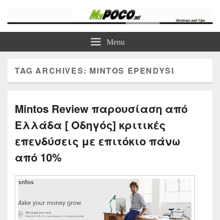
myPoco.net
Τα καλύτερα Reviews , Συγκρίσεις , VPN , Webhosting
Menu
TAG ARCHIVES:
MINTOS EPENDYSI
Mintos Review παρουσίαση από
Ελλάδα [ Οδηγός] κριτικές
επενδύσεις με επιτόκιο πάνω
από 10%