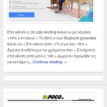
Επενδύσεις σε p2p lending δάνεια με κέρδος
+10% επιτόκιο! + Το 95% είναι Buybuck gurandee
δάνεια! + Επιτόκια από +7% έως και 16% +
Άμεσα διαθέσιμα τα χρήματα σου + Ελάχιστη
επένδυση από μόλις 10€ + Δωρεάν προμήθειες
Mintos Review παρουσί
(αναλήψεις ,
Continue reading
→
Primary
Sidebar
Widget
Area