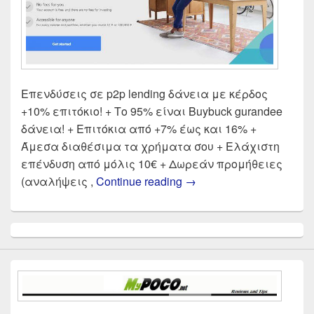
Επενδύσεις σε p2p lending δάνεια με κέρδος
+10% επιτόκιο! + Το 95% είναι Buybuck gurandee
δάνεια! + Επιτόκια από +7% έως και 16% +
Άμεσα διαθέσιμα τα χρήματα σου + Ελάχιστη
επένδυση από μόλις 10€ + Δωρεάν προμήθειες
Mintos Review παρουσί
(αναλήψεις ,
Continue reading
→
Primary
Sidebar
Widget
Area