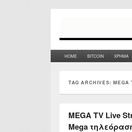
myPoco.net
Τα καλύτερα Reviews , Συγκρίσεις ,
Primary
HOME
BITCOIN
ΧΡΗΜΑ
menu
TAG ARCHIVES:
MEGA 
MEGA TV Live St
Mega τηλεόρασ