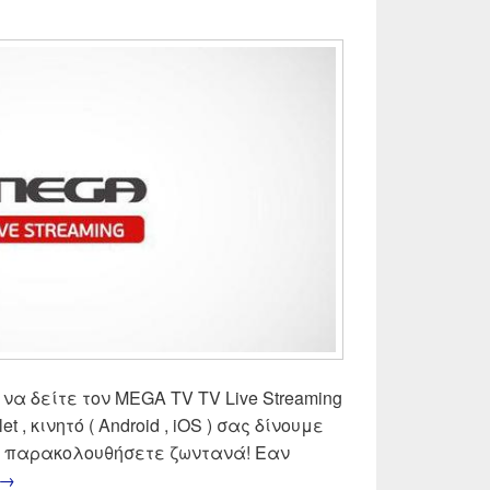
 να δείτε τον MEGA TV TV Live Streaming
let , κινητό ( Android , iOS ) σας δίνουμε
να παρακολουθήσετε ζωντανά! Εαν
MEGA TV Live Streaming | Δες ζωντανά Mega τηλεόραση
→