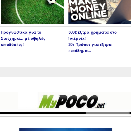
Προγνωστικά για το
500€ έξτρα χρήματα στο
Στοίχημα... με υψηλές
Ίντερνετ!
αποδόσεις!
20+ Τρόποι για έξτρα
εισόδημα...