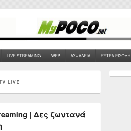
 VPN , Webhosting
LIVE STREAMING
WEB
ΑΣΦΑΛΕΙΑ
ΕΞΤΡΑ ΕΙΣΟΔΗ
Primary
Sidebar
TV LIVE
Widget
Area
reaming | Δες ζωντανά
η