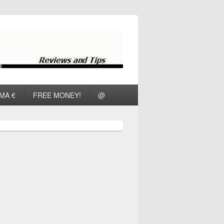
ΜΑ €
FREE MONEY!
@