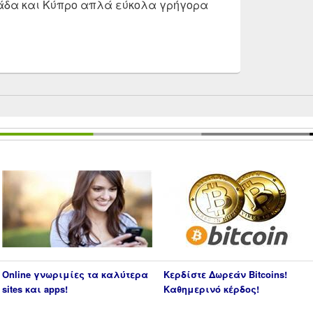
λάδα και Κύπρο απλά εύκολα γρήγορα
oin 2025 | Σύγκριση ανταλλακτηρίων κρυπτονομισμάτων |
Online γνωριμίες τα καλύτερα
Κερδίστε Δωρεάν Bitcoins!
sites και apps!
Καθημερινό κέρδος!