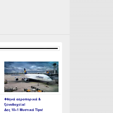
 Οδηγός αγοράς βήμα – βήμα |
Φθηνά αεροπορικά &
ξενοδοχεία!
Δες 10+1 Μυστικά Tips!