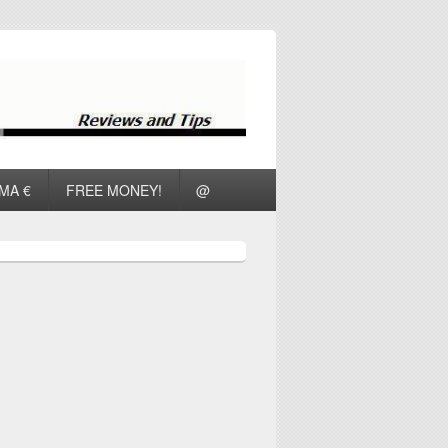
ΜΑ €
FREE MONEY!
@