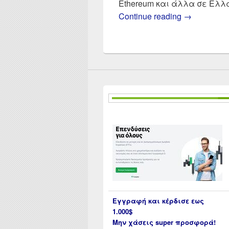
Ethereum και άλλα σε Ελ
Αγορά Bitc
Continue reading
→
Εγγραφή και κέρδισε εως
1.000$
Μην χάσεις super προσφορά!