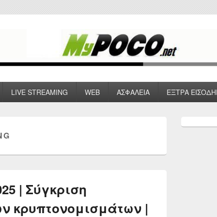
 VPN , Webhosting
LIVE STREAMING
WEB
ΑΣΦΑΛΕΙΑ
ΕΞΤΡΑ ΕΙΣΟΔΗ
Primary
Sidebar
NG
Widget
Area
025 | Σύγκριση
ν κρυπτονομισμάτων |