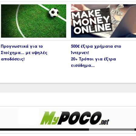
Προγνωστικά για το
500€ έξτρα χρήματα στο
Στοίχημα... με υψηλές
Ίντερνετ!
αποδόσεις!
20+ Τρόποι για έξτρα
εισόδημα...