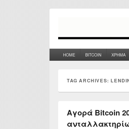
myPoco.net
Τα καλύτερα Reviews , Συγκρίσεις ,
Primary
HOME
BITCOIN
ΧΡΗΜΑ
menu
TAG ARCHIVES:
LENDI
Αγορά Bitcoin 2
ανταλλακτηρίω