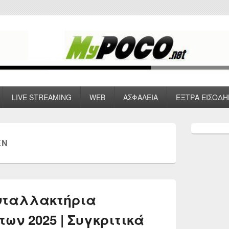
 VPN , Webhosting
LIVE STREAMING
WEB
ΑΣΦΑΛΕΙΑ
ΕΞΤΡΑ ΕΙΣΟΔΗ
Primary
Sidebar
EN
Widget
Area
νταλλακτήρια
ων 2025 | Συγκριτικά