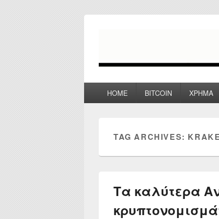
myPoco.net
Τα καλύτερα Reviews , Συγκρίσεις ,
Primary
HOME
BITCOIN
ΧΡΗΜΑ
menu
TAG ARCHIVES:
KRAK
Τα καλύτερα Α
κρυπτονομισμάτ