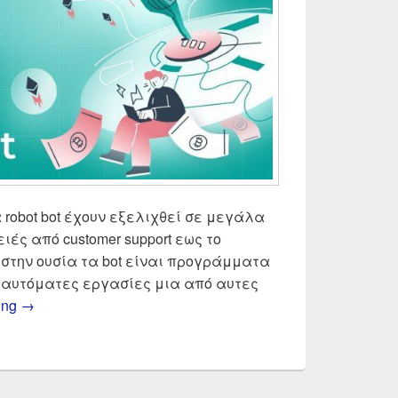
 robot bot έχουν εξελιχθεί σε μεγάλα
ές από customer support εως το
, στην ουσία τα bot είναι προγράμματα
 αυτόματες εργασίες μια από αυτες
Αυτόματο Trading Bitcoin Κρυπτονομίσματα | Αυτοματοπ
ing
→