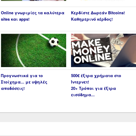
Online γνωριμίες τα καλύτερα
Κερδίστε Δωρεάν Bitcoins!
sites και apps!
Καθημερινό κέρδος!
Προγνωστικά για το
500€ έξτρα χρήματα στο
Στοίχημα... με υψηλές
Ίντερνετ!
αποδόσεις!
20+ Τρόποι για έξτρα
εισόδημα...