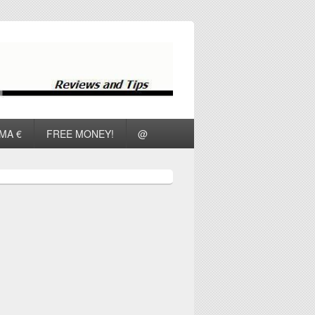
ΜΑ €
FREE MONEY!
@