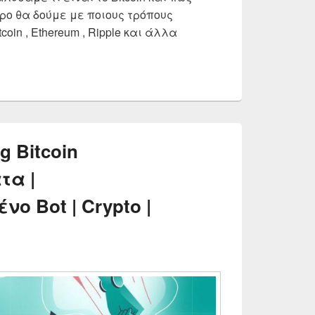
θρο θα δούμε με ποιους τρόπους
oin , Ethereum , Ripple και άλλα
α Ανταλλακτήρια κρυπτονομισμάτων 2025 | Συγκριτικά
g Bitcoin
τα |
ο Bot | Crypto |