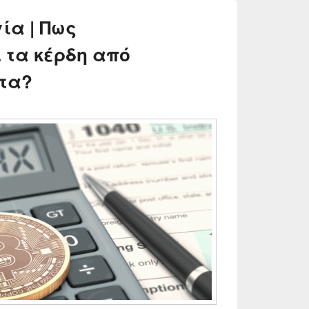
ία | Πως
 τα κέρδη από
τα?