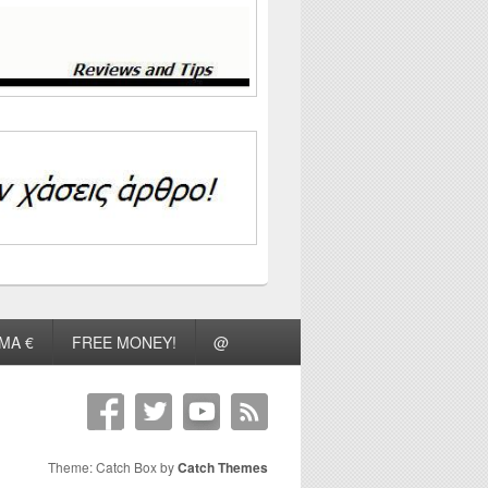
ΜΑ €
FREE MONEY!
@
Theme: Catch Box by
Catch Themes