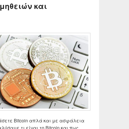
μηθειών και
άσετε Bitcoin απλά και με ασφάλεια
ύσαμε τι είναι το Bitcoin και πως