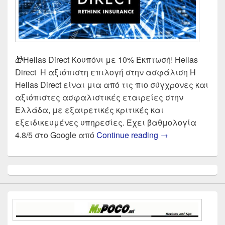
🎁Hellas Direct Κουπόνι με 10% Έκπτωσή! Hellas
Direct Η αξιόπιστη επιλογή στην ασφάλιση Η
Hellas Direct είναι μια από τις πιο σύγχρονες και
αξιόπιστες ασφαλιστικές εταιρείες στην
Ελλάδα, με εξαιρετικές κριτικές και
εξειδικευμένες υπηρεσίες. Έχει βαθμολογία
Hellas Direct ΚΟ
4.8/5 στο Google από
Continue reading
→
Primary
Sidebar
Widget
Area