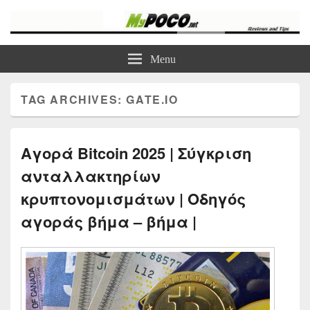
myPoco.net
Τα καλύτερα Reviews , Συγκρίσεις , VPN , Webhosting
Menu
TAG ARCHIVES:
GATE.IO
Αγορά Bitcoin 2025 | Σύγκριση
ανταλλακτηρίων
κρυπτονομισμάτων | Οδηγός
αγοράς βήμα – βήμα |