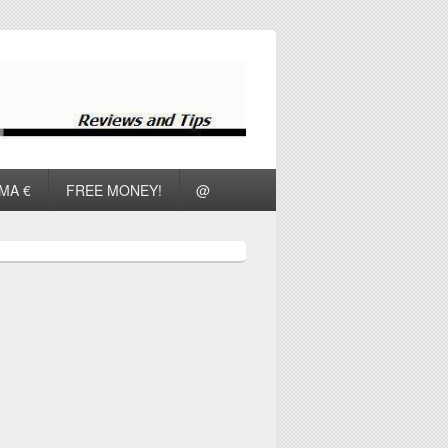
ΜΑ €
FREE MONEY!
@