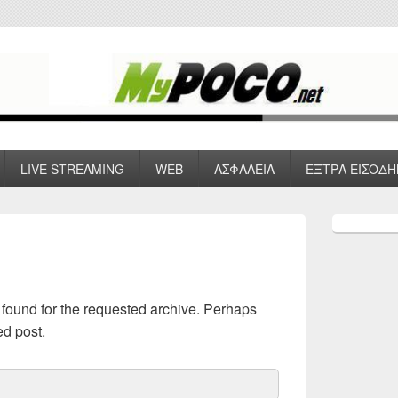
 VPN , Webhosting
LIVE STREAMING
WEB
ΑΣΦΑΛΕΙΑ
ΕΞΤΡΑ ΕΙΣΟΔΗ
Primary
Sidebar
Widget
Area
 found for the requested archive. Perhaps
ed post.