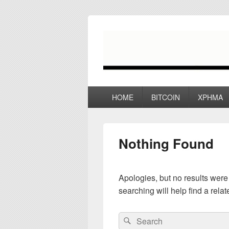
myPoco.net
Τα καλύτερα Reviews , Συγκρίσεις ,
Primary
HOME
BITCOIN
ΧΡΗΜΑ
menu
Nothing Found
Apologies, but no results were
searching will help find a relat
Search
Search