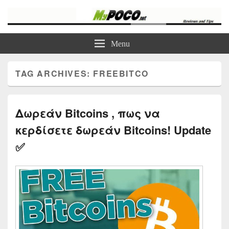
myPoco.net
Τα καλύτερα Reviews , Συγκρίσεις , VPN , Webhosting
Menu
TAG ARCHIVES:
FREEBITCO
Δωρεάν Bitcoins , πως να
κερδίσετε δωρεάν Bitcoins! Update
✅