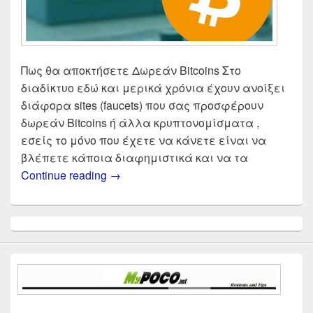
Πως θα αποκτήσετε Δωρεάν Bitcoins Στο
διαδίκτυο εδώ και μερικά χρόνια έχουν ανοίξει
διάφορα sites (faucets) που σας προσφέρουν
δωρεάν Bitcoins ή άλλα κρυπτονομίσματα ,
εσείς το μόνο που έχετε να κάνετε είναι να
βλέπετε κάποια διαφημιστικά και να τα
Δωρεάν Bitcoins , πως να κερδίσετε δ
Continue reading
→
Primary
Sidebar
Widget
Area